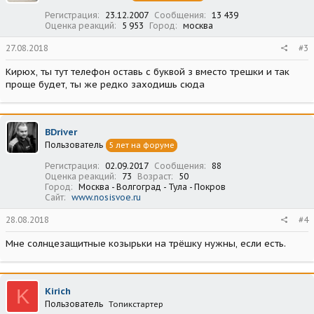
Регистрация
23.12.2007
Сообщения
13 439
Оценка реакций
5 953
Город
москва
27.08.2018
#3
Кирюх, ты тут телефон оставь с буквой з вместо трешки и так
проще будет, ты же редко заходишь сюда
BDriver
Пользователь
5 лет на форуме
Регистрация
02.09.2017
Сообщения
88
Оценка реакций
73
Возраст
50
Город
Москва - Волгоград - Тула - Покров
Сайт
www.nosisvoe.ru
28.08.2018
#4
Мне солнцезащитные козырьки на трёшку нужны, если есть.
K
Kirich
Пользователь
Топикстартер