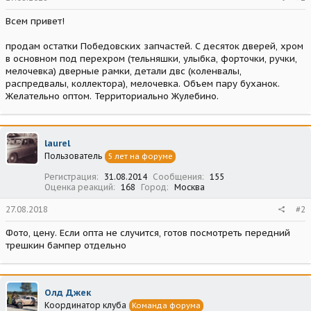
Всем привет!
продам остатки Победовских запчастей. С десяток дверей, хром
в основном под перехром (тельняшки, улыбка, форточки, ручки,
мелочевка) дверные рамки, детали двс (коленвалы,
распредвалы, коллектора), мелочевка. Объем пару буханок.
Желательно оптом. Территориально Жулебино.
laurel
Пользователь
5 лет на форуме
Регистрация
31.08.2014
Сообщения
155
Оценка реакций
168
Город
Москва
27.08.2018
#2
Фото, цену. Если опта не случится, готов посмотреть передний
трешкин бампер отдельно
Олд Джек
Координатор клуба
Команда форума