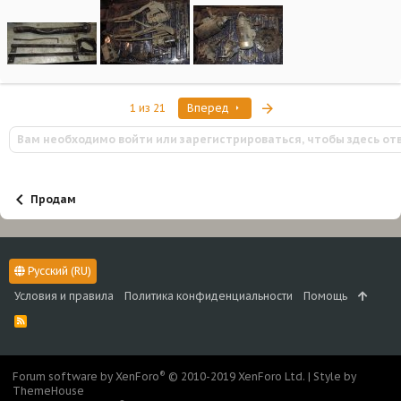
Последняя
1 из 21
Вперед
Вам необходимо войти или зарегистрироваться, чтобы здесь от
Продам
Русский (RU)
Условия и правила
Политика конфиденциальности
Помощь
R
S
S
®
Forum software by XenForo
© 2010-2019 XenForo Ltd.
|
Style by
ThemeHouse