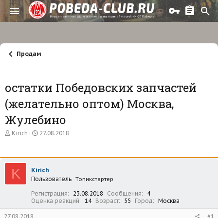
Продам
остатки Победовских запчастей
(желательно оптом) Москва,
Жулебино
А
Д
Kirich
27.08.2018
в
а
т
т
о
а
р
н
K
Kirich
т
а
Пользователь
е
ч
Топикстартер
м
а
Регистрация
23.08.2018
Сообщения
4
ы
л
Оценка реакций
14
Возраст
55
Город
Москва
а
27.08.2018
#1