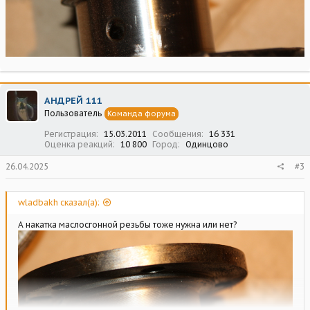
АНДРЕЙ 111
Пользователь
Команда форума
Регистрация
15.03.2011
Сообщения
16 331
Оценка реакций
10 800
Город
Одинцово
26.04.2025
#3
wladbakh сказал(а):
А накатка маслосгонной резьбы тоже нужна или нет?