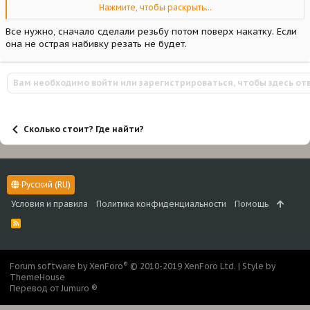
Нажмите, чтобы раскрыть...
Все нужно, сначало сделали резьбу потом поверх накатку. Если
она не острая набивку резать не будет.
Вам необходимо войти или зарегистрироваться, чтобы здесь от
Сколько стоит? Где найти?
Русский (RU)
Условия и правила
Политика конфиденциальности
Помощь
R
S
S
®
Forum software by XenForo
© 2010-2019 XenForo Ltd.
|
Style by
ThemeHouse
Перевод от Jumuro ®