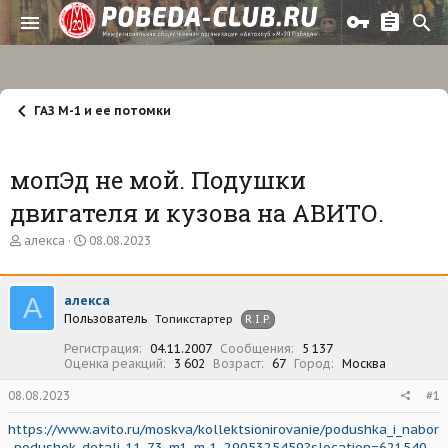
ГАЗ М-1 и ее потомки
мопЭд не мой. Подушки
двигателя и кузова на АВИТО.
А
Д
алекса
08.08.2023
в
а
т
т
о
а
А
алекса
р
н
Пользователь
т
а
Топикстартер
R.I.P.
е
ч
Регистрация
04.11.2007
Сообщения
5 137
м
а
Оценка реакций
3 602
Возраст
67
Город
Москва
ы
л
а
08.08.2023
#1
https://www.avito.ru/moskva/kollektsionirovanie/podushka_i_nabor
_podushek_detali_11-73_m1_m-1_2905325459?slocation=621540