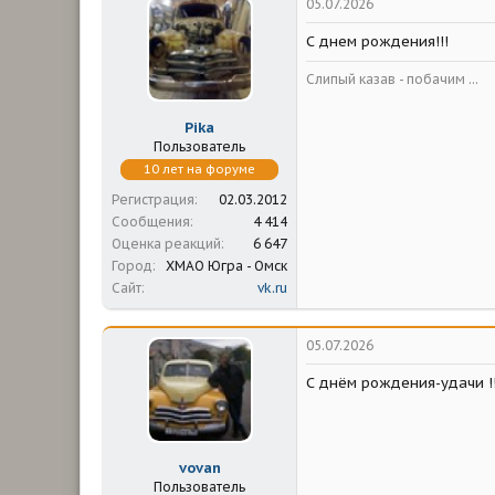
05.07.2026
С днем рождения!!!
Слипый казав - побачим ...
Pika
Пользователь
10 лет на форуме
Регистрация
02.03.2012
Сообщения
4 414
Оценка реакций
6 647
Город
ХМАО Югра - Омск
Сайт
vk.ru
05.07.2026
С днём рождения-удачи !!
vovan
Пользователь