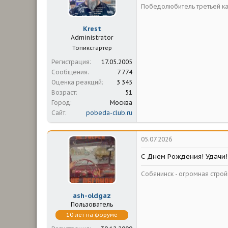
м
а
Победолюбитель третьей ка
ы
л
а
Krest
Administrator
Топикстартер
Регистрация
17.05.2005
Сообщения
7 774
Оценка реакций
3 345
Возраст
51
Город
Москва
Сайт
pobeda-club.ru
05.07.2026
С Днем Рождения! Удачи!
Собянинск - огромная стр
ash-oldgaz
Пользователь
10 лет на форуме