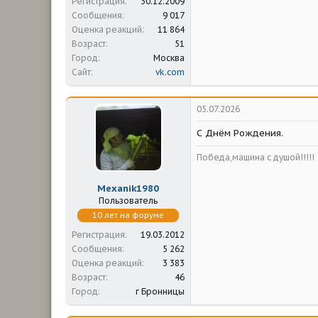
Регистрация
30.12.2009
Сообщения
9 017
Оценка реакций
11 864
Возраст
51
Город
Москва
Сайт
vk.com
05.07.2026
С Днём Рождения.
Победа,машина с душой!!!!!
Mexanik1980
Пользователь
10 лет на форуме
Регистрация
19.03.2012
Сообщения
5 262
Оценка реакций
3 383
Возраст
46
Город
г Бронницы