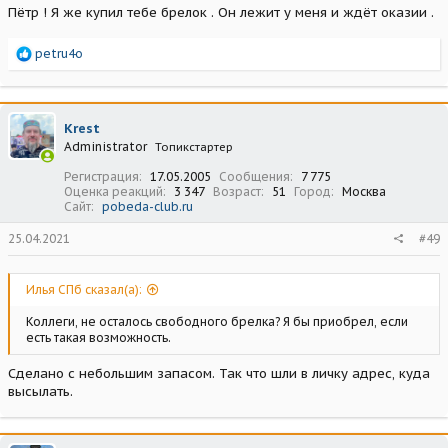
Пётр ! Я же купил тебе брелок . Он лежит у меня и ждёт оказии .
Р
petru4o
е
а
к
ц
Krest
и
Administrator
Топикстартер
и
:
Регистрация
17.05.2005
Сообщения
7 775
Оценка реакций
3 347
Возраст
51
Город
Москва
Сайт
pobeda-club.ru
25.04.2021
#49
Илья СПб сказал(а):
Коллеги, не осталось свободного брелка? Я бы приобрел, если
есть такая возможность.
Сделано с небольшим запасом. Так что шли в личку адрес, куда
высылать.