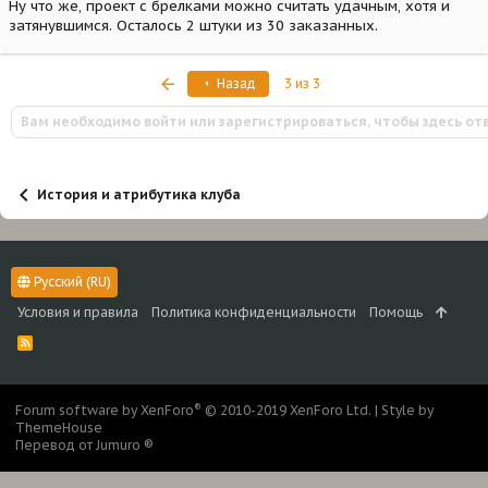
Ну что же, проект с брелками можно считать удачным, хотя и
затянувшимся. Осталось 2 штуки из 30 заказанных.
Первый
Назад
3 из 3
Вам необходимо войти или зарегистрироваться, чтобы здесь от
История и атрибутика клуба
Русский (RU)
Условия и правила
Политика конфиденциальности
Помощь
R
S
S
®
Forum software by XenForo
© 2010-2019 XenForo Ltd.
|
Style by
ThemeHouse
Перевод от Jumuro ®