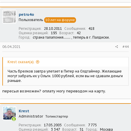
petru4o
Пользователь
10 лет на форуме
Регистрация
28.10.2011
Сообщения
418
Оценка реакций
195
Возраст
42
Город
страна талапония........ , теперь в г. Палдиски.
06.04.2021
#44
Krest сказал(а):
Часть брелков завтра улетает в Питер на Олдтаймер. Желающие
могут забрать их у Ольги. 1000 рублей, если вы не сдавали деньги
раньше.
пересыл возможен? оплату могу переводом на карту.
Krest
Administrator
Топикстартер
Регистрация
17.05.2005
Сообщения
7 775
Оценка реакций
3 347
Возраст
51
Город
Москва