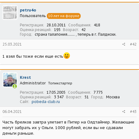
petru4o
Пользователь
10 лет на форуме
Регистрация
28.10.2011
Сообщения
418
Оценка реакций
195
Возраст
42
Город
страна талапония........ , теперь в г. Палдиски.
25.03.2021
#42
1 взял бы тоже если еще есть
Krest
Administrator
Топикстартер
Регистрация
17.05.2005
Сообщения
7 775
Оценка реакций
3 347
Возраст
51
Город
Москва
Сайт
pobeda-club.ru
06.04.2021
#43
Часть брелков завтра улетает в Питер на Олдтаймер. Желающие
могут забрать их у Ольги. 1000 рублей, если вы не сдавали
деньги раньше.