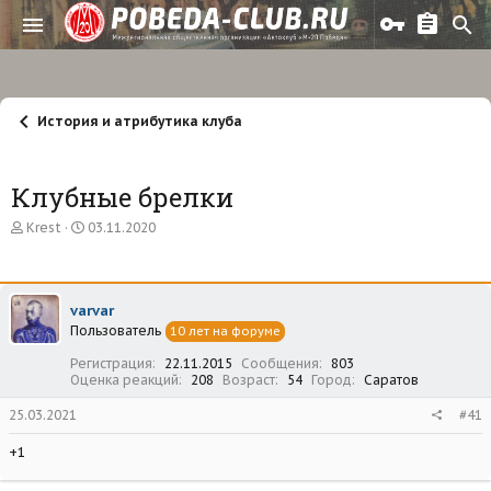
История и атрибутика клуба
Клубные брелки
А
Д
Krest
03.11.2020
в
а
т
т
о
а
р
н
varvar
т
а
Пользователь
е
ч
10 лет на форуме
м
а
Регистрация
22.11.2015
Сообщения
803
ы
л
Оценка реакций
208
Возраст
54
Город
Саратов
а
25.03.2021
#41
+1