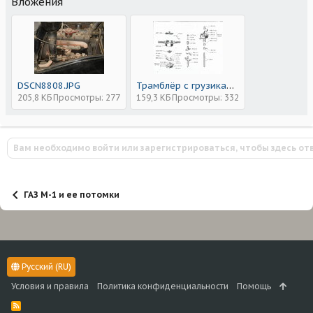
Вложения
DSCN8808.JPG
Трамблёр с грузиками1 (1).jpg
205,8 КБ
Просмотры: 277
159,3 КБ
Просмотры: 332
Вам необходимо войти или зарегистрироваться, чтобы здесь от
ГАЗ М-1 и ее потомки
Русский (RU)
Условия и правила
Политика конфиденциальности
Помощь
R