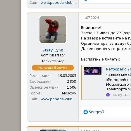
Сайт
www.pobeda-club.ru
е
а
к
ц
11.07.2024
и
и
Внимание!
:
Заезд 13 июля до 22 (охр
На заезде вставайте на 
Организаторы выдадут бр
Далее принесут огражден
Stray_Lynx
Administrator
Бесплатные билеты:
Топикстартер
Команда форума
Ретрорейс 20
14 июля Музе
Регистрация
19.05.2005
«Ретрорейс».
Сообщения
2 858
Московского 
Оценка реакций
1 506
Транспорта Мо
Город
Moscow
muzey-tran
Сайт
www.pobeda-club.ru
Р
Serrgey3
е
а
к
ц