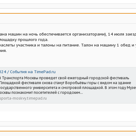
ана машин на ночь обеспечивается организаторами), 14 июля заезд 
площадку прошлого года.
аслеты участника и талоны на питание. Талон на машину 1 обед и 
ия.
24 / События на TimePad.ru
й Транспорта Москвы проведет свой ежегодный городской фестиваль
 Площадкой фестиваля снова станут Воробьёвы горы с видом на здание
государственного университета и смотровой площадкой. В этом году Муз
сквы познакомит посетителей с городским...
sporta-moskvy.timepad.ru