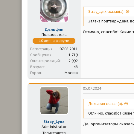
м
а
ы
л
а
Stray_Lynx сказал(а):
Заявка подтверждена, вс
Дельфин
Отлично, спасибо! Какие 
Пользователь
10 лет на форуме
Регистрация
07.08.2011
Сообщения
1 719
Оценка реакций
2 992
Возраст
48
Город
Москва
05.07.2024
Дельфин сказал(а):
Отлично, спасибо! Какие 
Stray_Lynx
Да, организаторы сказали
Administrator
Топикстартер