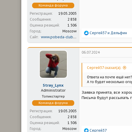
Команда форума
Регистрация
19.05.2005
Сообщения
2 858
Оценка реакций
1 506
Город
Moscow
Р
Сергей37
и
Дельфин
Сайт
www.pobeda-club.ru
е
а
к
ц
06.07.2024
и
и
:
Сергей37 сказал(а):
Ответа на почте ещё нет?
А то будет несколько ого
Stray_Lynx
Administrator
Заявка принята, все хоро
Топикстартер
Письма будут рассылать 
Команда форума
Регистрация
19.05.2005
Сообщения
2 858
Оценка реакций
1 506
Город
Moscow
Р
Сергей37