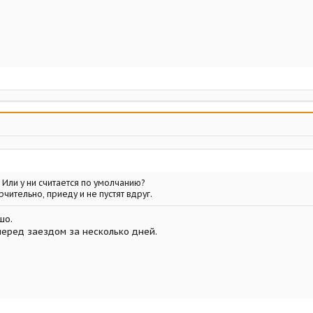
 Или у ни считается по умолчанию?
рчительно, приеду и не пустят вдруг.
шо.
перед заездом за несколько дней.