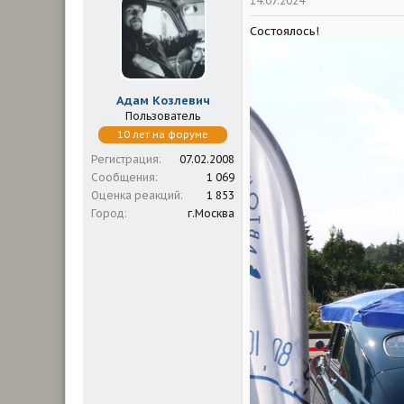
14.07.2024
и
и
Состоялось!
:
Адам Козлевич
Пользователь
10 лет на форуме
Регистрация
07.02.2008
Сообщения
1 069
Оценка реакций
1 853
Город
г.Москва