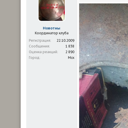
м
а
ы
л
а
Новотны
Координатор клуба
Регистрация
22.10.2009
Сообщения
1 838
Оценка реакций
2 890
Город
Мск