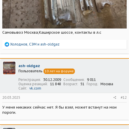
Самовывоз Москва,Каширское шоссе, контакты в л.с
Р
Холоднов
,
СЭМ
и
ash-oldgaz
е
а
к
ц
ash-oldgaz
и
Пользователь
10 лет на форуме
и
:
Регистрация
30.12.2009
Сообщения
9 011
Оценка реакций
11 848
Возраст
51
Город
Москва
Сайт
vk.com
20.03.2025
#12
У меня никаких сейчас нет. Я бы взял, может встанут на мои
пороги.