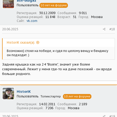
ash-oldgaz
Пользователь
10 лет на форуме
Регистрация
30.12.2009
Сообщения
9 011
Оценка реакций
11 848
Возраст
51
Город
Москва
Сайт
vk.com
20.06.2025
#18
HistoriK сказал(а):
Возможно) стоял на победе, и судя по целому венцу и бендиксу
он подходит. )
Задняя крышка как на 24 "Волге", значит уже более
современный. Лежит у меня где-то на даче похожий - он вроде
больше родного.
HistoriK
Пользователь
Топикстартер
10 лет на форуме
Регистрация
14.02.2011
Сообщения
2 189
Оценка реакций
7 206
Город
Москва
20.06.2025
#19