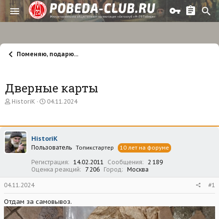
Поменяю, подарю...
Дверные карты
А
Д
HistoriK
04.11.2024
в
а
т
т
о
а
р
н
HistoriK
т
а
Пользователь
е
ч
Топикстартер
10 лет на форуме
м
а
Регистрация
14.02.2011
Сообщения
2 189
ы
л
Оценка реакций
7 206
Город
Москва
а
04.11.2024
#1
Отдам за самовывоз.