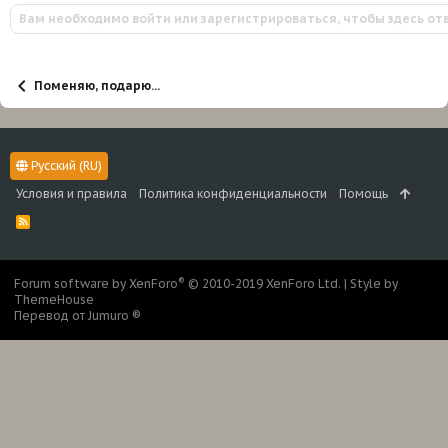
и
Вам необходимо войти или зарегистрироваться, чтобы здесь от
и
:
Поменяю, подарю...
Русский (RU)
Условия и правила
Политика конфиденциальности
Помощь
R
S
S
®
Forum software by XenForo
© 2010-2019 XenForo Ltd.
|
Style by
ThemeHouse
Перевод от Jumuro ®