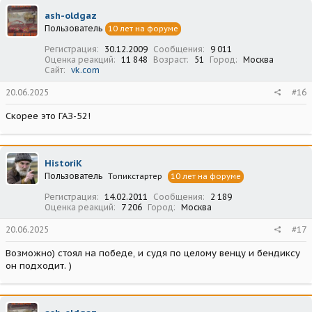
ash-oldgaz
Пользователь
10 лет на форуме
Регистрация
30.12.2009
Сообщения
9 011
Оценка реакций
11 848
Возраст
51
Город
Москва
Сайт
vk.com
20.06.2025
#16
Скорее это ГАЗ-52!
HistoriK
Пользователь
Топикстартер
10 лет на форуме
Регистрация
14.02.2011
Сообщения
2 189
Оценка реакций
7 206
Город
Москва
20.06.2025
#17
Возможно) стоял на победе, и судя по целому венцу и бендиксу
он подходит. )