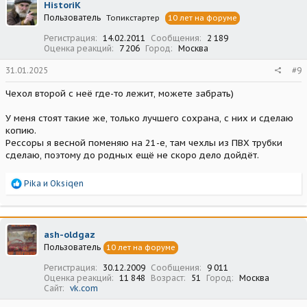
HistoriK
Пользователь
Топикстартер
10 лет на форуме
Регистрация
14.02.2011
Сообщения
2 189
Оценка реакций
7 206
Город
Москва
31.01.2025
#9
Чехол второй с неё где-то лежит, можете забрать)
У меня стоят такие же, только лучшего сохрана, с них и сделаю
копию.
Рессоры я весной поменяю на 21-е, там чехлы из ПВХ трубки
сделаю, поэтому до родных ещё не скоро дело дойдёт.
Р
Pika
и
Oksiqen
е
а
к
ц
ash-oldgaz
и
Пользователь
10 лет на форуме
и
:
Регистрация
30.12.2009
Сообщения
9 011
Оценка реакций
11 848
Возраст
51
Город
Москва
Сайт
vk.com