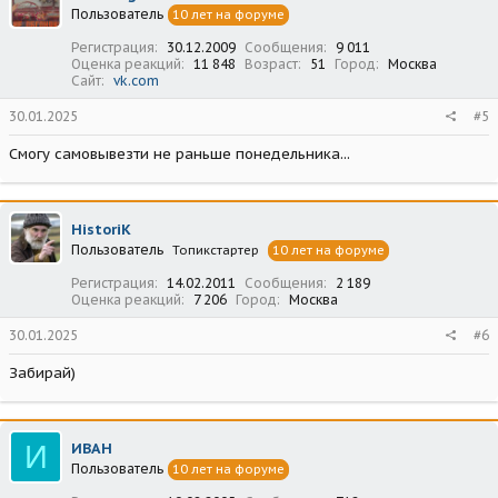
Пользователь
10 лет на форуме
Регистрация
30.12.2009
Сообщения
9 011
Оценка реакций
11 848
Возраст
51
Город
Москва
Сайт
vk.com
30.01.2025
#5
Смогу самовывезти не раньше понедельника...
HistoriK
Пользователь
Топикстартер
10 лет на форуме
Регистрация
14.02.2011
Сообщения
2 189
Оценка реакций
7 206
Город
Москва
30.01.2025
#6
Забирай)
И
ИВАН
Пользователь
10 лет на форуме