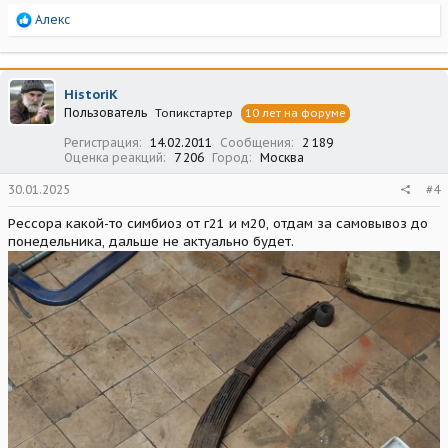
Р
Алекс
е
а
к
ц
HistoriK
и
Пользователь
Топикстартер
10 лет на форуме
и
:
Регистрация
14.02.2011
Сообщения
2 189
Оценка реакций
7 206
Город
Москва
30.01.2025
#4
Рессора какой-то симбиоз от г21 и м20, отдам за самовывоз до
понедельника, дальше не актуально будет.