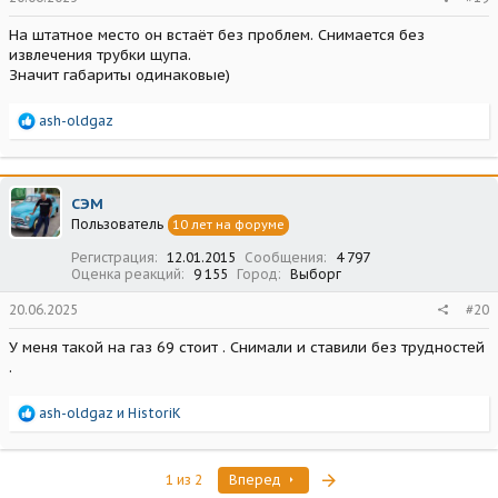
На штатное место он встаёт без проблем. Снимается без
извлечения трубки щупа.
Значит габариты одинаковые)
Р
ash-oldgaz
е
а
к
ц
СЭМ
и
Пользователь
10 лет на форуме
и
:
Регистрация
12.01.2015
Сообщения
4 797
Оценка реакций
9 155
Город
Выборг
20.06.2025
#20
У меня такой на газ 69 стоит . Снимали и ставили без трудностей
.
Р
ash-oldgaz
и
HistoriK
е
а
к
Последняя
1 из 2
Вперед
ц