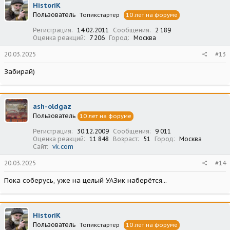
HistoriK
Пользователь
Топикстартер
10 лет на форуме
Регистрация
14.02.2011
Сообщения
2 189
Оценка реакций
7 206
Город
Москва
20.03.2025
#13
Забирай)
ash-oldgaz
Пользователь
10 лет на форуме
Регистрация
30.12.2009
Сообщения
9 011
Оценка реакций
11 848
Возраст
51
Город
Москва
Сайт
vk.com
20.03.2025
#14
Пока соберусь, уже на целый УАЗик наберётся...
HistoriK
Пользователь
Топикстартер
10 лет на форуме