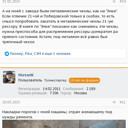
31.01.2025
#10
А на моей с завода были металлические чехлы, как на "Эмке".
Если отличие 21=ой и Победовской только в скобах, то есть
смысл попробовать закатать в металлические чехлы 21-ую
рессору. В книге по "Эмке" показано как снимались эти чехлы,
нужна преспособа для распрямления рессоры домкратом до
прямого состояния. Кстати, под металлом всё равно был
тряпочный чехол.
Р
Пионер
,
Pika
,
СЭМ
и еще 1 человек
е
а
к
ц
HistoriK
и
Пользователь
Топикстартер
10 лет на форуме
и
:
Регистрация
14.02.2011
Сообщения
2 189
Оценка реакций
7 206
Город
Москва
20.03.2025
#11
Накладки порогов с моей машины, отдам желающему под
нужды ремонта.