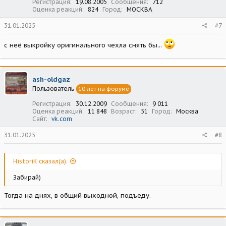
Регистрация
19.08.2005
Сообщения
712
Оценка реакций
824
Город
МОСКВА
31.01.2025
#7
с неё выкройку оригинального чехла снять бы...
ash-oldgaz
Пользователь
10 лет на форуме
Регистрация
30.12.2009
Сообщения
9 011
Оценка реакций
11 848
Возраст
51
Город
Москва
Сайт
vk.com
31.01.2025
#8
HistoriK сказал(а):
Забирай)
Тогда на днях, в общий выходной, подъеду.