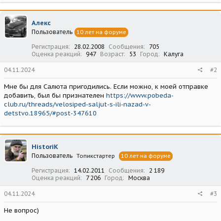
Алекс
Пользователь
10 лет на форуме
Регистрация
28.02.2008
Сообщения
705
Оценка реакций
947
Возраст
53
Город
Калуга
04.11.2024
#2
Мне бы для Салюта пригодились. Если можно, к моей отправке
добавить, был бы признателен
https://www.pobeda-
club.ru/threads/velosiped-saljut-s-ili-nazad-v-
detstvo.18965/#post-347610
HistoriK
Пользователь
Топикстартер
10 лет на форуме
Регистрация
14.02.2011
Сообщения
2 189
Оценка реакций
7 206
Город
Москва
04.11.2024
#3
Не вопрос)