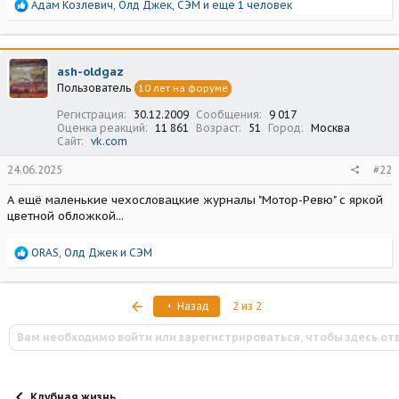
Р
Адам Козлевич
,
Олд Джек
,
СЭМ
и еще 1 человек
е
а
к
ц
ash-oldgaz
и
Пользователь
10 лет на форуме
и
:
Регистрация
30.12.2009
Сообщения
9 017
Оценка реакций
11 861
Возраст
51
Город
Москва
Сайт
vk.com
24.06.2025
#22
А ещё маленькие чехословацкие журналы "Мотор-Ревю" с яркой
цветной обложкой...
Р
ORAS
,
Олд Джек
и
СЭМ
е
а
к
Первый
Назад
2 из 2
ц
и
Вам необходимо войти или зарегистрироваться, чтобы здесь от
и
:
Клубная жизнь