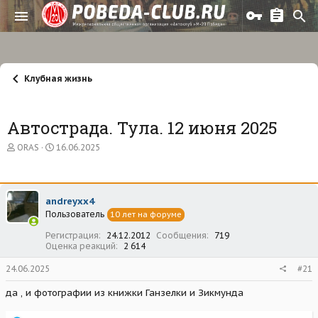
Клубная жизнь
Автострада. Тула. 12 июня 2025
А
Д
ORAS
16.06.2025
в
а
т
т
о
а
р
н
andreyxx4
т
а
Пользователь
е
ч
10 лет на форуме
м
а
Регистрация
24.12.2012
Сообщения
719
ы
л
Оценка реакций
2 614
а
24.06.2025
#21
да , и фотографии из книжки Ганзелки и Зикмунда