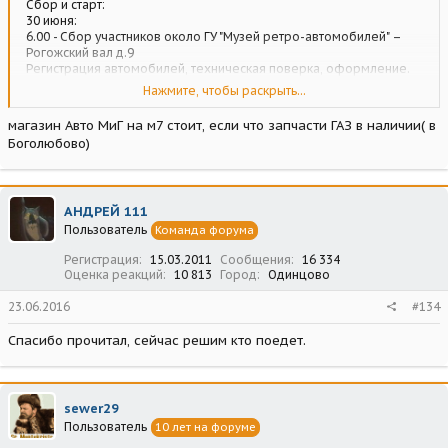
Сбор и старт:
30 июня:
6.00 - Сбор участников около ГУ "Музей ретро-автомобилей" –
Рогожский вал д.9
Регистрация автомобилей, техническая поверка, оформление.
6.30 - Построение колонны
Нажмите, чтобы раскрыть...
7.00 - Старт колонны Побед от ГУ "Музей ретро-автомобилей"
магазин Авто МиГ на м7 стоит, если что запчасти ГАЗ в наличии( в
Боголюбово)
Денис, Володя, когда вы будете в Москве? Посмотрите тему про
клубную встречу
тут >>
АНДРЕЙ 111
Есть, отправила контакты по телефону.
Пользователь
Команда форума
Регистрация
15.03.2011
Сообщения
16 334
На пути "туда" - сложно будет, напряженный темп пробега, точки
Оценка реакций
10 813
Город
Одинцово
сбора по времени. А вот на пути обратно - вполне может быть.
23.06.2016
#134
Спасибо прочитал, сейчас решим кто поедет.
sewer29
Пользователь
10 лет на форуме