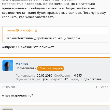
Мероприятие добровольное, по желанию, но желательно
предварительно сообщить сколько нас будет, чтобы всем
хватило места - надо будет красиво выставиться. Посему прошу
сообщить, кто хочет участвовать!
sewer29 сказал(а):
звонил Константину, проблемы с 1 ым цилиндром
Андрей111 сказал, что поможет.
Mankus
Пользователь
10 лет на форуме
Регистрация
20.03.2010
Сообщения
9 353
Оценка реакций
966
Возраст
42
Город
Подмосковье
25.06.2016
#137
А где встречать то?