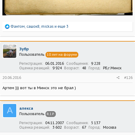
Р
Фантом
,
сашок8
,
mickas
и еще 3
е
а
к
ц
Зубр
и
Пользователь
10 лет на форуме
и
:
Регистрация
06.01.2016
Сообщения
9 228
Оценка реакций
9 924
Возраст
48
Город
РБ,г.Минск
20.06.2016
#126
Артем ))) вот ты в Минск это не брал )
А
алекса
Пользователь
R.I.P.
Регистрация
04.11.2007
Сообщения
5 137
Оценка реакций
3 602
Возраст
67
Город
Москва