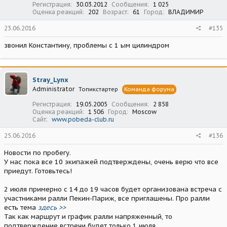
Регистрация
30.03.2012
Сообщения
1 025
Оценка реакций
202
Возраст
61
Город
ВЛАДИМИР
23.06.2016
#135
звонил Константину, проблемы с 1 ым цилиндром
Stray_Lynx
Administrator
Топикстартер
Команда форума
Регистрация
19.05.2005
Сообщения
2 858
Оценка реакций
1 506
Город
Moscow
Сайт
www.pobeda-club.ru
25.06.2016
#136
Новости по пробегу.
У нас пока все 10 экипажей подтверждены, очень верю что все
приедут. Готовьтесь!
2 июля примерно с 14 до 19 часов будет организована встреча с
участниками ралли Пекин-Париж, все приглашены. Про ралли
есть тема
здесь >>
Так как маршрут и график ралли напряженный, то
подтверждение встречи будет только 1 июля.