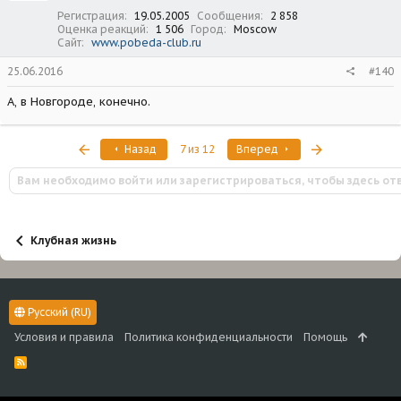
Регистрация
19.05.2005
Сообщения
2 858
Оценка реакций
1 506
Город
Moscow
Сайт
www.pobeda-club.ru
25.06.2016
#140
А, в Новгороде, конечно.
Первый
Последняя
Назад
7 из 12
Вперед
Вам необходимо войти или зарегистрироваться, чтобы здесь от
Клубная жизнь
Русский (RU)
Условия и правила
Политика конфиденциальности
Помощь
R
S
S