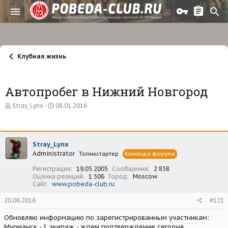
Клубная жизнь
Автопробег в Нижний Новгород
А
Д
Stray_Lynx
08.01.2016
в
а
т
т
о
а
р
н
Stray_Lynx
т
а
Administrator
е
ч
Топикстартер
Команда форума
м
а
Регистрация
19.05.2005
Сообщения
2 858
ы
л
Оценка реакций
1 506
Город
Moscow
а
Сайт
www.pobeda-club.ru
20.06.2016
#121
Обновляю информацию по зарегистрированным участникам:
Мурманск - 1 экипаж - ждем подтверждение сегодня.