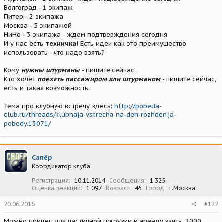
Волгоград - 1 экипаж
Питер - 2 экипажа
Москва - 5 экипажей
НиНо - 3 экипажа - ждем подтверждения сегодня
И у нас есть
техничка
! Есть идеи как это преимущество
использовать - что надо взять?
Кому
нужны штурманы
- пишите сейчас.
Кто хочет
поехать пассажиром или штурманом
- пишите сейчас,
есть и такая возможность.
Тема про клубную встречу здесь:
http://pobeda-
club.ru/threads/klubnaja-vstrecha-na-den-rozhdenija-
pobedy.13071/
Сапёр
Координатор клуба
Регистрация
10.11.2014
Сообщения
1 325
Оценка реакций
1 097
Возраст
45
Город
г.Москва
20.06.2016
#122
Можно прицеп для частичной погрузки в аренду взять. 2000