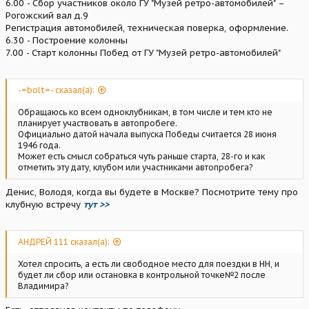
6.00 - Сбор участников около ГУ "Музей ретро-автомобилей" –
Рогожский вал д.9
Регистрация автомобилей, техническая поверка, оформление.
6.30 - Построение колонны
7.00 - Старт колонны Побед от ГУ "Музей ретро-автомобилей"
-=bolt=- сказал(а):
Обращаюсь ко всем одноклубникам, в том числе и тем кто не
планирует участвовать в автопробеге.
Официально датой начала выпуска Победы считается 28 июня
1946 года.
Может есть смысл собраться чуть раньше старта, 28-го и как
отметить эту дату, клубом или участниками автопробега?
Денис, Володя, когда вы будете в Москве? Посмотрите тему про
клубную встречу
тут >>
АНДРЕЙ 111 сказал(а):
Хотел спросить, а есть ли свободное место для поездки в НН, и
будет ли сбор или остановка в контрольной точке№2 после
Владимира?