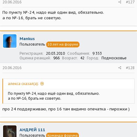
20.06.2016
#127
По пункту №-24, надо ещё один вид, обязательно.
а по №-16, брать не советую.
Mankus
Пользователь
10 лет на форуме
Регистрация
20.03.2010
Сообщения
9 353
Оценка реакций
966
Возраст
42
Город
Подмосковье
20.06.2016
#128
алекса сказал(а):
По пункту №-24, надо ещё один вид, обязательно.
а по №-16, брать не советую.
про 24 поддерживаю, про 16 там видимо опечатка - пирожки )
АНДРЕЙ 111
Пользователь
Команда форума