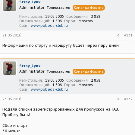
Stray_Lynx
Administrator
Топикстартер
Команда форума
Регистрация
19.05.2005
Сообщения
2 858
Оценка реакций
1 506
Город
Moscow
Сайт
www.pobeda-club.ru
21.06.2016
#131
Информация по старту и маршруту будет через пару дней.
Stray_Lynx
Administrator
Топикстартер
Команда форума
Регистрация
19.05.2005
Сообщения
2 858
Оценка реакций
1 506
Город
Moscow
Сайт
www.pobeda-club.ru
23.06.2016
#132
Подала списки зарегистрированных для пропусков на ГАЗ.
Пробегу быть!
Сбор и старт:
30 июня: