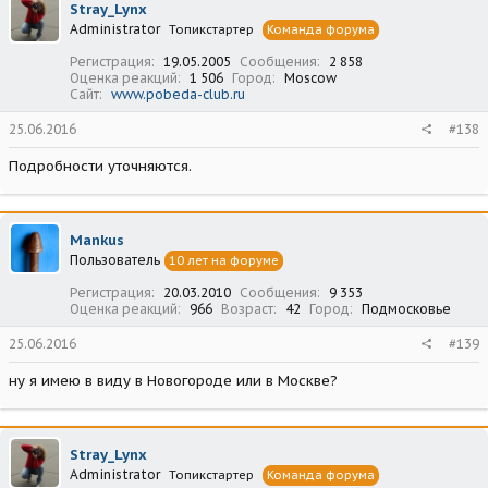
Stray_Lynx
Administrator
Топикстартер
Команда форума
Регистрация
19.05.2005
Сообщения
2 858
Оценка реакций
1 506
Город
Moscow
Сайт
www.pobeda-club.ru
25.06.2016
#138
Подробности уточняются.
Mankus
Пользователь
10 лет на форуме
Регистрация
20.03.2010
Сообщения
9 353
Оценка реакций
966
Возраст
42
Город
Подмосковье
25.06.2016
#139
ну я имею в виду в Новогороде или в Москве?
Stray_Lynx
Administrator
Топикстартер
Команда форума