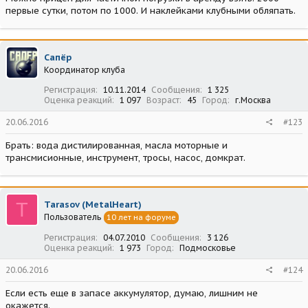
первые сутки, потом по 1000. И наклейками клубными обляпать.
Сапёр
Координатор клуба
Регистрация
10.11.2014
Сообщения
1 325
Оценка реакций
1 097
Возраст
45
Город
г.Москва
20.06.2016
#123
Брать: вода дистилированная, масла моторные и
трансмисионные, инструмент, тросы, насос, домкрат.
T
Tarasov (MetalHeart)
Пользователь
10 лет на форуме
Регистрация
04.07.2010
Сообщения
3 126
Оценка реакций
1 973
Город
Подмосковье
20.06.2016
#124
Если есть еще в запасе аккумулятор, думаю, лишним не
окажется.