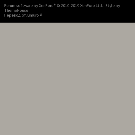
®
Forum software by XenForo
© 2010-2019 XenForo Ltd.
|
Style by
ThemeHouse
Перевод от Jumuro ®