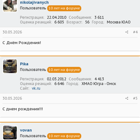
nikolajivanych
Пользователь
10 лет на форуме
Регистрация
22.04.2010
Сообщения
3 611
Оценка реакций
6 605
Возраст
56
Город
Москва ЮАО
30.05.2026
#4
С Днём Рождения!
Pika
Пользователь
10 лет на форуме
Регистрация
02.03.2012
Сообщения
4 413
Оценка реакций
6 646
Город
ХМАО Югра - Омск
Сайт
vk.ru
30.05.2026
#5
С днем рождения!!!
vovan
Пользователь
10 лет на форуме