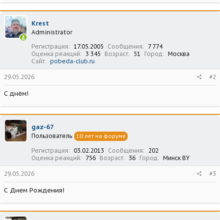
а
к
ц
Krest
и
Administrator
и
:
Регистрация
17.05.2005
Сообщения
7 774
Оценка реакций
3 345
Возраст
51
Город
Москва
Сайт
pobeda-club.ru
29.05.2026
#2
С днём!
gaz-67
Пользователь
10 лет на форуме
Регистрация
03.02.2013
Сообщения
202
Оценка реакций
756
Возраст
36
Город
Минск BY
29.05.2026
#3
С Днем Рождения!