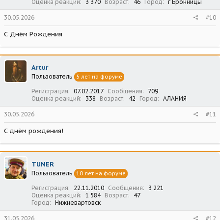
Оценка реакций
3 370
Возраст
46
Город
г Бронницы
30.05.2026
#10
С Днём Рождения
Artur
Пользователь
5 лет на форуме
Регистрация
07.02.2017
Сообщения
709
Оценка реакций
338
Возраст
42
Город
АЛАНИЯ
30.05.2026
#11
С днём рождения!
TUNER
Пользователь
10 лет на форуме
Регистрация
22.11.2010
Сообщения
3 221
Оценка реакций
1 584
Возраст
47
Город
Нижневартовск
31.05.2026
#12