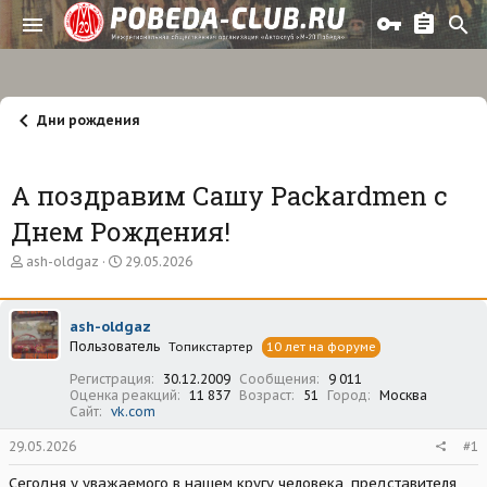
Дни рождения
А поздравим Сашу Packardmen с
Днем Рождения!
А
Д
ash-oldgaz
29.05.2026
в
а
т
т
о
а
ash-oldgaz
р
н
Пользователь
т
а
Топикстартер
10 лет на форуме
е
ч
Регистрация
30.12.2009
Сообщения
9 011
м
а
Оценка реакций
11 837
Возраст
51
Город
Москва
ы
л
Сайт
vk.com
а
29.05.2026
#1
Сегодня у уважаемого в нашем кругу человека, представителя