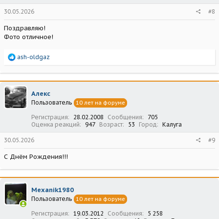
30.05.2026
#8
Поздравляю!
Фото отличное!
Р
ash-oldgaz
е
а
к
ц
Алекс
и
Пользователь
10 лет на форуме
и
:
Регистрация
28.02.2008
Сообщения
705
Оценка реакций
947
Возраст
53
Город
Калуга
30.05.2026
#9
С Днём Рождения!!!
Mexanik1980
Пользователь
10 лет на форуме
Регистрация
19.03.2012
Сообщения
5 258