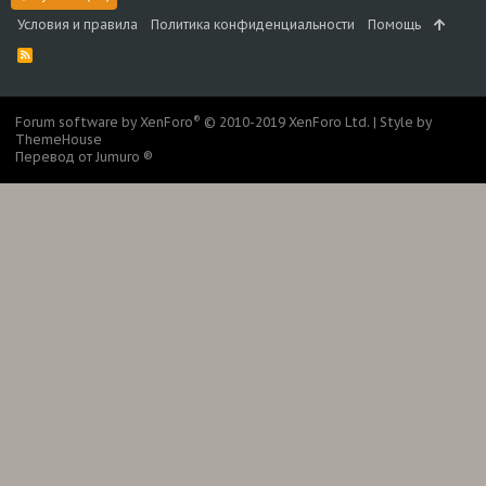
Условия и правила
Политика конфиденциальности
Помощь
R
S
S
®
Forum software by XenForo
© 2010-2019 XenForo Ltd.
|
Style by
ThemeHouse
Перевод от Jumuro ®