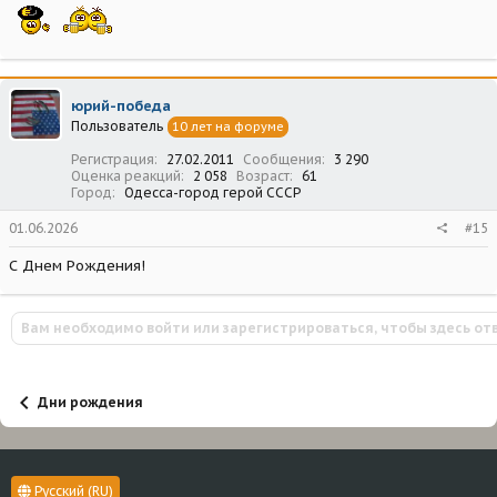
юрий-победа
Пользователь
10 лет на форуме
Регистрация
27.02.2011
Сообщения
3 290
Оценка реакций
2 058
Возраст
61
Город
Одесса-город герой СССР
01.06.2026
#15
С Днем Рождения!
Вам необходимо войти или зарегистрироваться, чтобы здесь от
Дни рождения
Русский (RU)