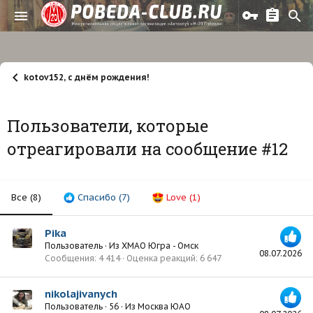
kotov152, с днём рождения!
Пользователи, которые
отреагировали на сообщение #12
Все
(8)
Спасибо
(7)
Love
(1)
Pika
Пользователь
·
Из
ХМАО Югра - Омск
08.07.2026
Сообщения
4 414
Оценка реакций
6 647
nikolajivanych
Пользователь
·
56
·
Из
Москва ЮАО