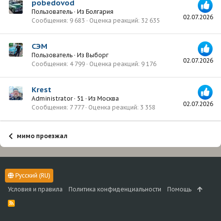
pobedovod
Пользователь
·
Из
Болгария
02.07.2026
Сообщения
9 683
Оценка реакций
32 635
СЭМ
Пользователь
·
Из
Выборг
02.07.2026
Сообщения
4 799
Оценка реакций
9 176
Krest
Administrator
·
51
·
Из
Москва
02.07.2026
Сообщения
7 777
Оценка реакций
3 358
мимо проезжал
Русский (RU)
Условия и правила
Политика конфиденциальности
Помощь
R
S
S