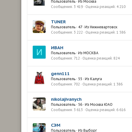
Пользователь
·
Из
Москва
Сообщения
3 419
Оценка реакций
4 210
TUNER
Пользователь
·
47
·
Из
Нижневартовск
Сообщения
3 222
Оценка реакций
1 586
ИВАН
И
Пользователь
·
Из
МОСКВА
Сообщения
712
Оценка реакций
824
genn111
Пользователь
·
55
·
Из
Калуга
Сообщения
702
Оценка реакций
1 386
nikolajivanych
Пользователь
·
56
·
Из
Москва ЮАО
Сообщения
3 613
Оценка реакций
6 616
СЭМ
Пользователь
·
Из
Выборг