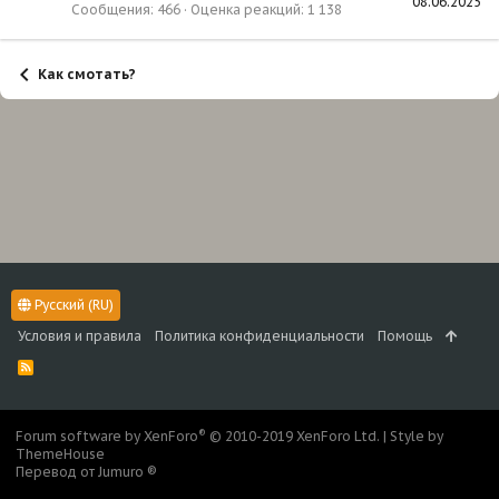
08.06.2025
Сообщения
466
Оценка реакций
1 138
Как смотать?
Русский (RU)
Условия и правила
Политика конфиденциальности
Помощь
R
S
S
®
Forum software by XenForo
© 2010-2019 XenForo Ltd.
|
Style by
ThemeHouse
Перевод от Jumuro ®