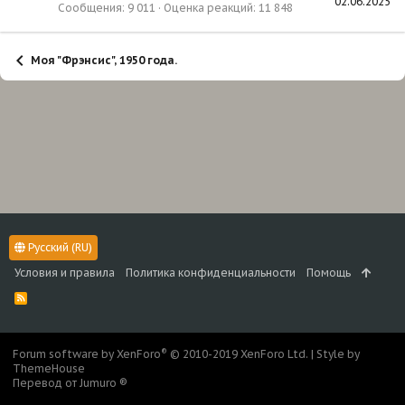
02.06.2025
Сообщения
9 011
Оценка реакций
11 848
Моя "Фрэнсис", 1950 года.
Русский (RU)
Условия и правила
Политика конфиденциальности
Помощь
R
S
S
®
Forum software by XenForo
© 2010-2019 XenForo Ltd.
|
Style by
ThemeHouse
Перевод от Jumuro ®