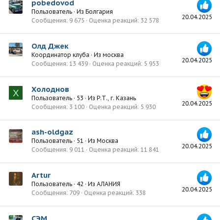
pobedovod
Пользователь
·
Из
Болгария
20.04.2025
Сообщения
9 675
Оценка реакций
32 578
Олд Джек
Координатор клуба
·
Из
москва
20.04.2025
Сообщения
13 439
Оценка реакций
5 953
Холоднов
Х
Пользователь
·
53
·
Из
Р.Т., г. Казань
20.04.2025
Сообщения
3 100
Оценка реакций
5 930
ash-oldgaz
Пользователь
·
51
·
Из
Москва
20.04.2025
Сообщения
9 011
Оценка реакций
11 841
Artur
Пользователь
·
42
·
Из
АЛАНИЯ
20.04.2025
Сообщения
709
Оценка реакций
338
СЭМ