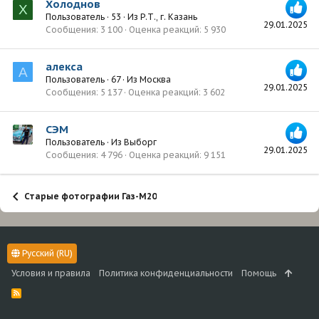
Холоднов
Х
Пользователь
·
53
·
Из
Р.Т., г. Казань
29.01.2025
Сообщения
3 100
Оценка реакций
5 930
алекса
А
Пользователь
·
67
·
Из
Москва
29.01.2025
Сообщения
5 137
Оценка реакций
3 602
СЭМ
Пользователь
·
Из
Выборг
29.01.2025
Сообщения
4 796
Оценка реакций
9 151
Старые фотографии Газ-М20
Русский (RU)
Условия и правила
Политика конфиденциальности
Помощь
R
S
S