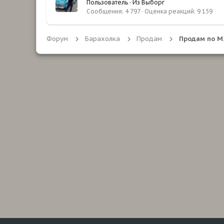
Пользователь
·
Из
Выборг
Сообщения
4 797
Оценка реакций
9 159
Форум
Барахолка
Продам
Продам по М