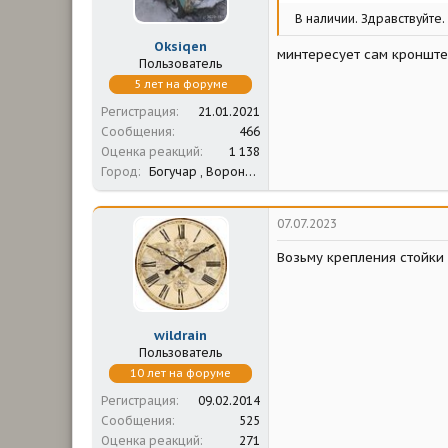
В наличии. Здравствуйте.
Oksiqen
минтересует сам кронштей
Пользователь
5 лет на форуме
Регистрация
21.01.2021
Сообщения
466
Оценка реакций
1 138
Город
Богучар , Воронежская обл.
07.07.2023
Возьму крепления стойки
wildrain
Пользователь
10 лет на форуме
Регистрация
09.02.2014
Сообщения
525
Оценка реакций
271