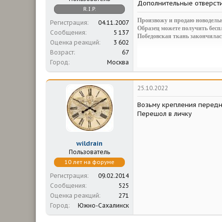
Дополнительные отверсти
R.I.P.
Произвожу и продаю новодельн
Регистрация
04.11.2007
Образец можете получить беспл
Сообщения
5 137
Победовская ткань закончилас
Оценка реакций
3 602
Возраст
67
http://www.pobeda-club.ru/threa
Город
Москва
Александр.
25.10.2022
Возьму крепления перед
Перешол в личку
wildrain
Пользователь
10 лет на форуме
Регистрация
09.02.2014
Сообщения
525
Оценка реакций
271
Город
Южно-Сахалинск