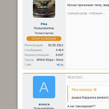
м
а
Искал прежнюю тему, вид
ы
л
а
Слипый казав - побачим ...
Pika
Пользователь
Топикстартер
10 лет на форуме
Регистрация
02.03.2012
Сообщения
4 414
Оценка реакций
6 647
Город
ХМАО Югра - Омск
Сайт
vk.ru
09.10.2022
А
Pika сказал(а):
рышка бардачка (имеютс
алекса
А не таксишная??
Пользователь