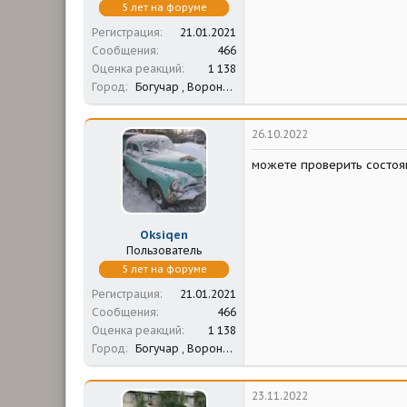
5 лет на форуме
Регистрация
21.01.2021
Сообщения
466
Оценка реакций
1 138
Город
Богучар , Воронежская обл.
26.10.2022
можете проверить состоян
Oksiqen
Пользователь
5 лет на форуме
Регистрация
21.01.2021
Сообщения
466
Оценка реакций
1 138
Город
Богучар , Воронежская обл.
23.11.2022