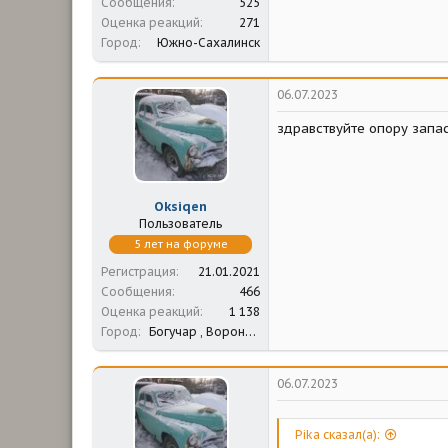
Сообщения
525
Оценка реакций
271
Город
Южно-Сахалинск
06.07.2023
здравствуйте опору запа
Oksiqen
Пользователь
5 лет на форуме
Регистрация
21.01.2021
Сообщения
466
Оценка реакций
1 138
Город
Богучар , Воронежская обл.
06.07.2023
Pika сказал(а):