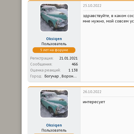
25.10.2022
здравствуйте, в каком со
мне нужно, мой совсем у
Oksiqen
Пользователь
5 лет на форуме
Регистрация
21.01.2021
Сообщения
466
Оценка реакций
1 138
Город
Богучар , Воронежская обл.
26.10.2022
интересует
Oksiqen
Пользователь