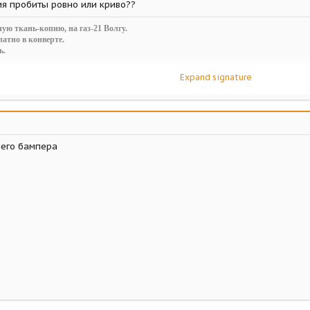
я пробиты ровно или криво??
ую ткань-копию, на газ-21 Волгу.
атно в конверте.
ь.
Expand signature
ds/novaja-seraja-i-korichnevaja-tkan-dlja-salona-pobedy-i-gaz-m-1.13255/
него бампера