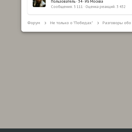
Пользователь
·
34
·
Из
Москва
Сообщения
5 111
Оценка реакций
3 432
Форум
Не только о "Победах"
Разговоры обо