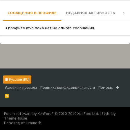
СООБЩЕНИЯ В ПРОФИЛЕ
НЕДАВНЯЯ АКТИВНОСТЬ
КО
В профиле mvg пока нет ни одного сообщения.
Русский (RU)
Условия и правила
Политика конфиденциальности
Помощь
R
S
S
®
Forum software by XenForo
© 2010-2019 XenForo Ltd.
|
Style by
ThemeHouse
Перевод от Jumuro ®