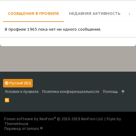
СООБЩЕНИЯ В ПРОФИЛЕ
НЕДАВНЯЯ АКТИВНОСТЬ
КО
В профиле 1965 пока нет ни одного сообщения.
Русский (RU)
Условия и правила
Политика конфиденциальности
Помощь
R
S
S
®
Forum software by XenForo
© 2010-2019 XenForo Ltd.
|
Style by
ThemeHouse
Перевод от Jumuro ®