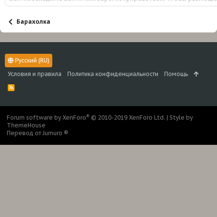
Барахолка
Русский (RU)
Условия и правила
Политика конфиденциальности
Помощь
R
S
S
®
Forum software by XenForo
© 2010-2019 XenForo Ltd.
|
Style by
ThemeHouse
Перевод от Jumuro ®