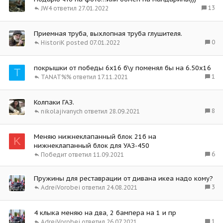
13
JW4
27.01.2022
Приемная труба, выхлопная труба глушителя.
0
HistoriK
07.01.2022
покрышки от победы 6х16 б\у поменял бы на 6.50х16
T
1
TANAT%%
17.11.2021
Колпаки ГАЗ.
8
nikolajivanych
28.09.2021
Меняю нижнеклапанный блок 21б на
K
нижнеклапанный блок для УАЗ-450
6
Победит
11.09.2021
Пружины для реставрации от дивана икеа надо кому?
3
AdreiVorobei
24.08.2021
4 клыка меняю на два, 2 бампера на 1 и пр
1
AdreiVorobei
26.07.2021