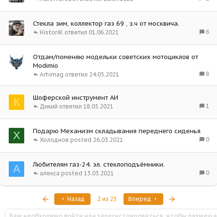
Стекла зим, коллектор газ 69 , з.ч от москвича.
6
HistoriK
01.06.2021
Отдам/поменяю модельки советских мотоциклов от
Modimio
8
Arhimag
24.05.2021
Шоферской инструмент АИ
К
1
Дикий
18.05.2021
Подарю Механизм складывания переднего сиденья
Х
0
Холоднов
26.03.2021
Любителям газ-24. эл. стеклоподъёмники.
А
0
алекса
13.03.2021
Первый
Последняя
Назад
2 из 25
Вперед
Вам необходимо войти или зарегистрироваться, чтобы размеща