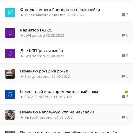
Фартук заднего бампера из нержавейки
M
2
Mihail Mayorov
29.11.2022
Радиатор ГАЗ-21
J
0
JW4
30.08.2022
Две КПП "россыпью" :)
J
0
JW4
21.08.2022
Поменяю рр-12 на рр-20
1
Тимур
23.06.2022
З
Коленчатый и распределительный валы
S
а
2
S.W.A.T.
11.05.2022
к
р
Поменяю напольную кпп на накладки.
ы
1
HistoriK
03.03.2022
т
о
Подарю что на фото…или обмен на мандарины)))