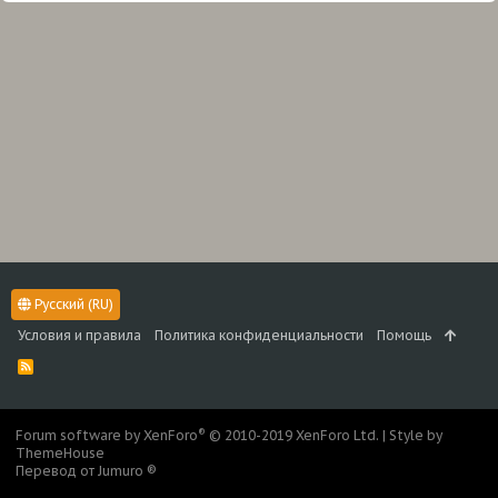
Русский (RU)
Условия и правила
Политика конфиденциальности
Помощь
R
S
S
®
Forum software by XenForo
© 2010-2019 XenForo Ltd.
|
Style by
ThemeHouse
Перевод от Jumuro ®