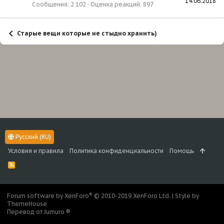
14.06.2018
Сообщения
2 102
Оценка реакций
897
Старые вещи которые не стыдно хранить)
Русский (RU)
Условия и правила
Политика конфиденциальности
Помощь
R
S
S
®
Forum software by XenForo
© 2010-2019 XenForo Ltd.
|
Style by
ThemeHouse
Перевод от Jumuro ®