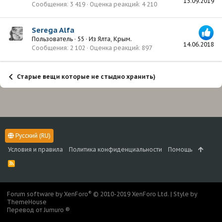
13.09.2019
Сообщения
3 419
Оценка реакций
4 210
Serega Alfa
Пользователь
·
55
·
Из
Ялта, Крым.
14.06.2018
Сообщения
2 102
Оценка реакций
897
Старые вещи которые не стыдно хранить)
Русский (RU)
Условия и правила
Политика конфиденциальности
Помощь
R
S
S
®
Forum software by XenForo
© 2010-2019 XenForo Ltd.
|
Style by
ThemeHouse
Перевод от Jumuro ®