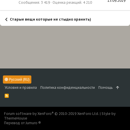
13.09.2019
Сообщения
3 419
Оценка реакций
4 210
Старые вещи которые не стыдно хранить)
Русский (RU)
Условия и правила
Политика конфиденциальности
Помощь
R
S
S
®
Forum software by XenForo
© 2010-2019 XenForo Ltd.
|
Style by
ThemeHouse
Перевод от Jumuro ®