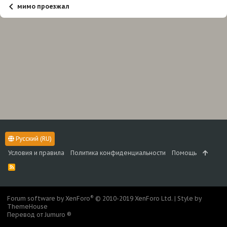
мимо проезжал
Русский (RU)
Условия и правила
Политика конфиденциальности
Помощь
R
S
S
®
Forum software by XenForo
© 2010-2019 XenForo Ltd.
|
Style by
ThemeHouse
Перевод от Jumuro ®