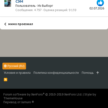
СЭМ
Пользователь
·
Из
Выборг
02.07.2026
Сообщения
4 797
Оценка реакций
9 159
мимо проезжал
Русский (RU)
Условия и правила
Политика конфиденциальности
Помощь
R
S
S
®
Forum software by XenForo
© 2010-2019 XenForo Ltd.
|
Style by
ThemeHouse
Перевод от Jumuro ®