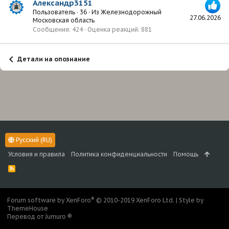
Александр3151
Пользователь
·
36
·
Из
Железнодорожный
27.06.2026
Московская область
Сообщения
424
Оценка реакций
881
Детали на опознание
Русский (RU)
Условия и правила
Политика конфиденциальности
Помощь
R
S
S
®
Forum software by XenForo
© 2010-2019 XenForo Ltd.
|
Style by
ThemeHouse
Перевод от Jumuro ®