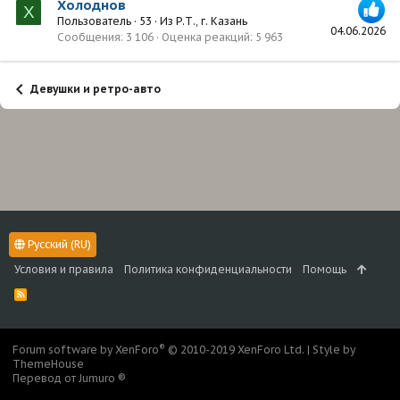
Холоднов
Х
Пользователь
·
53
·
Из
Р.Т., г. Казань
04.06.2026
Сообщения
3 106
Оценка реакций
5 963
Девушки и ретро-авто
Русский (RU)
Условия и правила
Политика конфиденциальности
Помощь
R
S
S
®
Forum software by XenForo
© 2010-2019 XenForo Ltd.
|
Style by
ThemeHouse
Перевод от Jumuro ®