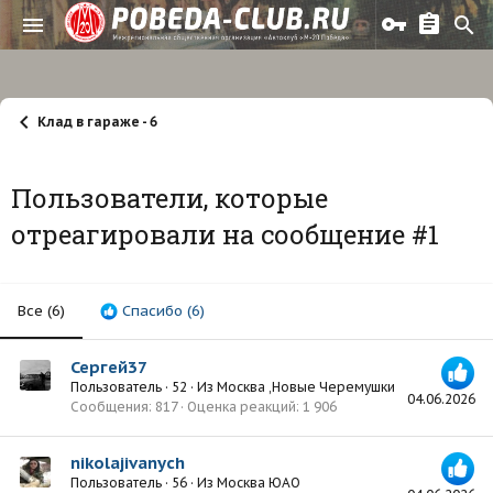
Клад в гараже - 6
Пользователи, которые
отреагировали на сообщение #1
Все
(6)
Спасибо
(6)
Сергей37
Пользователь
·
52
·
Из
Москва ,Новые Черемушки
04.06.2026
Сообщения
817
Оценка реакций
1 906
nikolajivanych
Пользователь
·
56
·
Из
Москва ЮАО