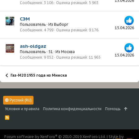
15.04.2026
Сообщения
3 106
Оценка реакций
5 963
СЭМ
Пользователь
·
Из
Выборг
15.04.2026
Сообщения
4 799
Оценка реакций
9 176
ash-oldgaz
Пользователь
·
51
·
Из
Москва
15.04.2026
Сообщения
9 052
Оценка реакций
11 965
Газ-М20 1955 года из Минска
Русский (RU)
Условия и правила
Политика конфиденциальности
Помощь
R
S
S
®
Forum software by XenForo
© 2010-2019 XenForo Ltd.
|
Style by