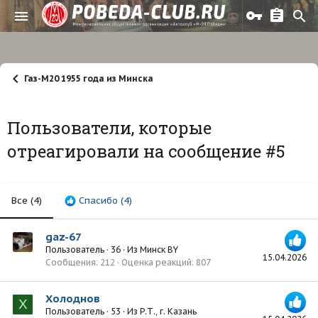
Газ-М20 1955 года из Минска
Пользователи, которые
отреагировали на сообщение #5
Все
(4)
Спасибо
(4)
gaz-67
Пользователь
·
36
·
Из
Минск BY
15.04.2026
Сообщения
212
Оценка реакций
807
Холоднов
Х
Пользователь
·
53
·
Из
Р.Т., г. Казань