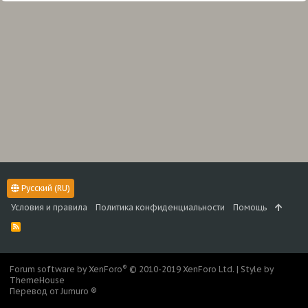
Русский (RU)
Условия и правила
Политика конфиденциальности
Помощь
R
S
S
®
Forum software by XenForo
© 2010-2019 XenForo Ltd.
|
Style by
ThemeHouse
Перевод от Jumuro ®