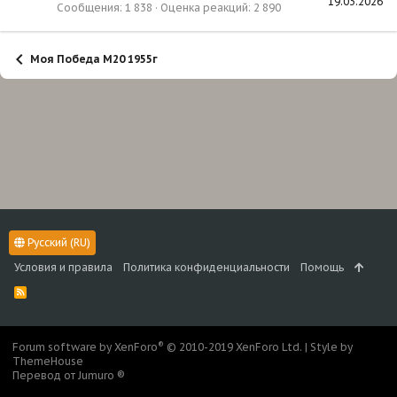
19.03.2026
Сообщения
1 838
Оценка реакций
2 890
Моя Победа М20 1955г
Русский (RU)
Условия и правила
Политика конфиденциальности
Помощь
R
S
S
®
Forum software by XenForo
© 2010-2019 XenForo Ltd.
|
Style by
ThemeHouse
Перевод от Jumuro ®