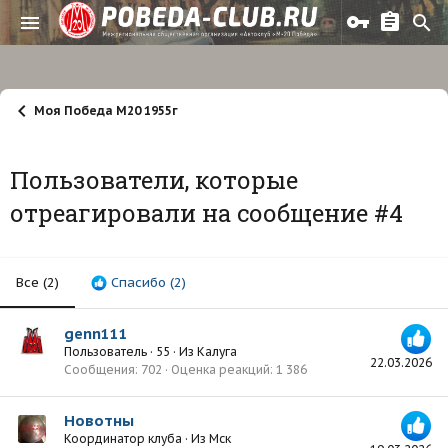
Моя Победа М20 1955г
Пользователи, которые
отреагировали на сообщение #4
Все
(2)
Спасибо
(2)
genn111
Пользователь
·
55
·
Из
Калуга
22.03.2026
Сообщения
702
Оценка реакций
1 386
Новотны
Координатор клуба
·
Из
Мск