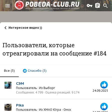
Интересное видео ))
Пользователи, которые
отреагировали на сообщение #184
Все
(3)
Спасибо
(3)
СЭМ
Пользователь
·
Из
Выборг
24.09.2025
Сообщения
4 799
Оценка реакций
9 174
Pika
Пользователь
·
Из
ХМАО Югра - Омск