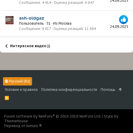
24.09.2025
Сообщения
4 414
Оценка реакций
6 647
ash-oldgaz
Пользователь
·
51
·
Из
Москва
24.09.2025
Сообщения
9 017
Оценка реакций
11 864
Интересное видео ))
Русский (RU)
Условия и правила
Политика конфиденциальности
Помощь
R
S
S
®
Forum software by XenForo
© 2010-2019 XenForo Ltd.
|
Style by
ThemeHouse
Перевод от Jumuro ®