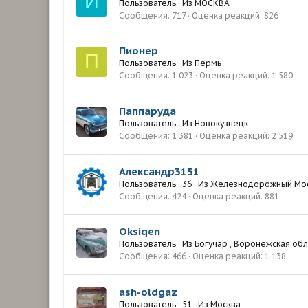
И
Пользователь
·
Из
МОСКВА
Сообщения
717
Оценка реакций
826
Пионер
П
Пользователь
·
Из
Пермь
Сообщения
1 023
Оценка реакций
1 580
Паппаруда
Пользователь
·
Из
Новокузнецк
Сообщения
1 381
Оценка реакций
2 519
Александр3151
Пользователь
·
36
·
Из
Железнодорожный Мос
Сообщения
424
Оценка реакций
881
Oksiqen
Пользователь
·
Из
Богучар , Воронежская обл
Сообщения
466
Оценка реакций
1 138
ash-oldgaz
Пользователь
·
51
·
Из
Москва