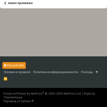
мимо проезжал
Русский (RU)
Условия и правила
Политика конфиденциальности
Помощь
R
S
S
®
Forum software by XenForo
© 2010-2019 XenForo Ltd.
|
Style by
ThemeHouse
Перевод от Jumuro ®