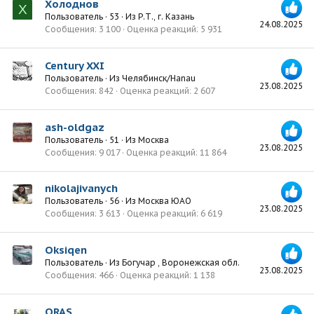
Холоднов
Х
Пользователь
·
53
·
Из
Р.Т., г. Казань
24.08.2025
Сообщения
3 100
Оценка реакций
5 931
Century XXI
Пользователь
·
Из
Челябинск/Hanau
23.08.2025
Сообщения
842
Оценка реакций
2 607
ash-oldgaz
Пользователь
·
51
·
Из
Москва
23.08.2025
Сообщения
9 017
Оценка реакций
11 864
nikolajivanych
Пользователь
·
56
·
Из
Москва ЮАО
23.08.2025
Сообщения
3 613
Оценка реакций
6 619
Oksiqen
Пользователь
·
Из
Богучар , Воронежская обл.
23.08.2025
Сообщения
466
Оценка реакций
1 138
ORAS