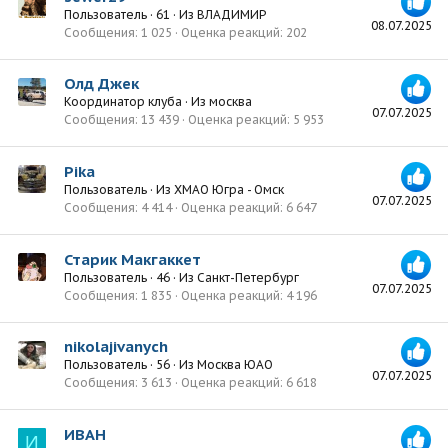
Пользователь
·
61
·
Из
ВЛАДИМИР
08.07.2025
Сообщения
1 025
Оценка реакций
202
Олд Джек
Координатор клуба
·
Из
москва
07.07.2025
Сообщения
13 439
Оценка реакций
5 953
Pika
Пользователь
·
Из
ХМАО Югра - Омск
07.07.2025
Сообщения
4 414
Оценка реакций
6 647
Старик Макгаккет
Пользователь
·
46
·
Из
Санкт-Петербург
07.07.2025
Сообщения
1 835
Оценка реакций
4 196
nikolajivanych
Пользователь
·
56
·
Из
Москва ЮАО
07.07.2025
Сообщения
3 613
Оценка реакций
6 618
ИВАН
И