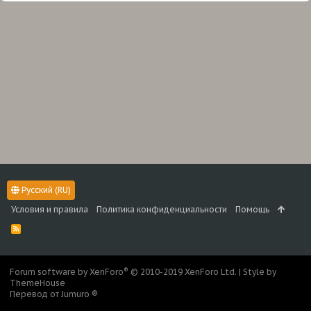
Русский (RU)
Условия и правила
Политика конфиденциальности
Помощь
R
S
S
®
Forum software by XenForo
© 2010-2019 XenForo Ltd.
|
Style by
ThemeHouse
Перевод от Jumuro ®