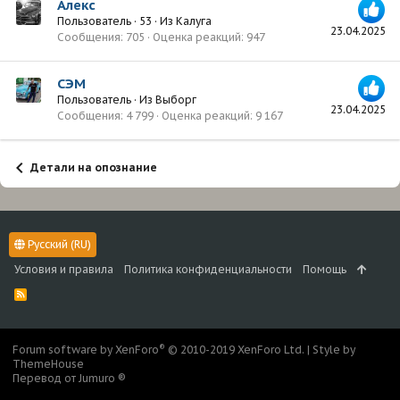
Алекс
Пользователь
·
53
·
Из
Калуга
23.04.2025
Сообщения
705
Оценка реакций
947
СЭМ
Пользователь
·
Из
Выборг
23.04.2025
Сообщения
4 799
Оценка реакций
9 167
Детали на опознание
Русский (RU)
Условия и правила
Политика конфиденциальности
Помощь
R
S
S
®
Forum software by XenForo
© 2010-2019 XenForo Ltd.
|
Style by
ThemeHouse
Перевод от Jumuro ®