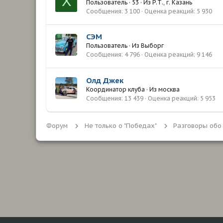
Х
Пользователь
·
53
·
Из
Р.Т., г. Казань
Сообщения
3 100
Оценка реакций
5 930
СЭМ
Пользователь
·
Из
Выборг
Сообщения
4 796
Оценка реакций
9 146
Олд Джек
Координатор клуба
·
Из
москва
Сообщения
13 439
Оценка реакций
5 953
Форум
Не только о "Победах"
Разговоры обо