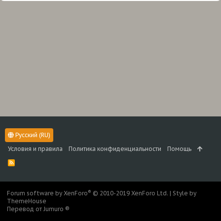
Русский (RU)
Условия и правила
Политика конфиденциальности
Помощь
R
S
S
®
Forum software by XenForo
© 2010-2019 XenForo Ltd.
|
Style by
ThemeHouse
Перевод от Jumuro ®