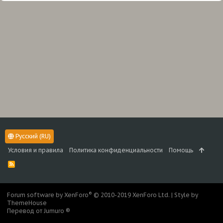
Русский (RU)
Условия и правила
Политика конфиденциальности
Помощь
R
S
S
®
Forum software by XenForo
© 2010-2019 XenForo Ltd.
|
Style by
ThemeHouse
Перевод от Jumuro ®