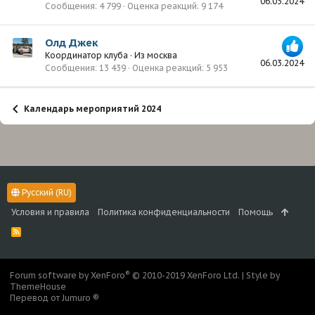
06.03.2024
Сообщения
4 799
Оценка реакций
9 174
Олд Джек
Координатор клуба
·
Из
москва
06.03.2024
Сообщения
13 439
Оценка реакций
5 953
Календарь мероприятий 2024
Русский (RU)
Условия и правила
Политика конфиденциальности
Помощь
R
S
S
®
Forum software by XenForo
© 2010-2019 XenForo Ltd.
|
Style by
ThemeHouse
Перевод от Jumuro ®