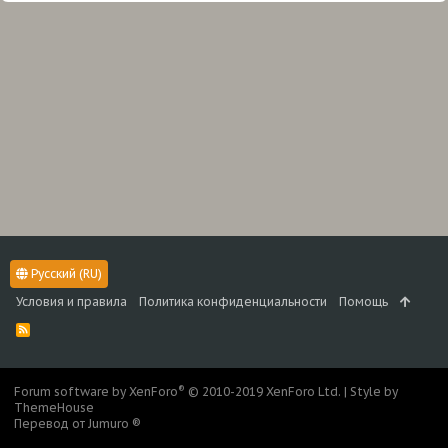
Русский (RU)
Условия и правила
Политика конфиденциальности
Помощь
R
S
S
®
Forum software by XenForo
© 2010-2019 XenForo Ltd.
|
Style by
ThemeHouse
Перевод от Jumuro ®