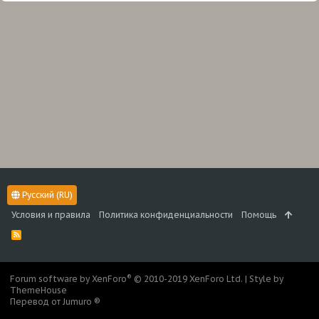
Русский (RU)
Условия и правила
Политика конфиденциальности
Помощь
R
S
S
®
Forum software by XenForo
© 2010-2019 XenForo Ltd.
|
Style by
ThemeHouse
Перевод от Jumuro ®